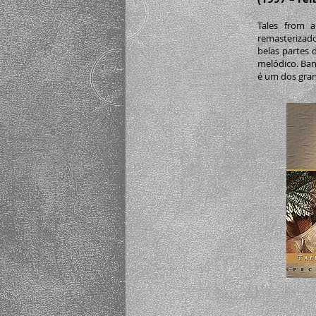
Tales from 
remasterizad
belas partes 
melódico. Ban
é um dos gran