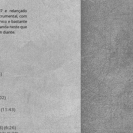
7 e relançado
trumental, com
nico e bastante
 banda neste que
m diante.
)
02)
 (11:43)
) (6:26)