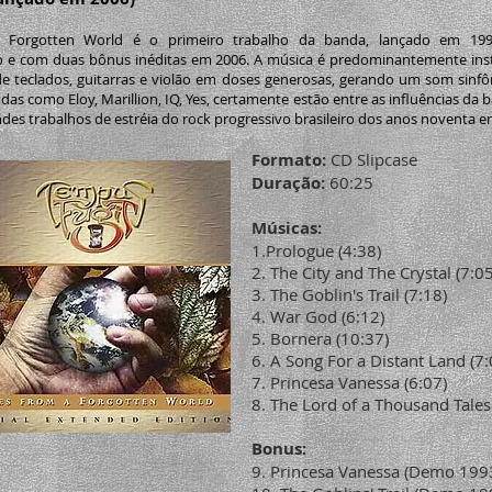
a Forgotten World é o primeiro trabalho da banda, lançado em 199
o e com duas bônus inéditas em 2006. A música é predominantemente ins
de teclados, guitarras e violão em doses generosas, gerando um som sinfô
das como Eloy, Marillion, IQ, Yes, certamente estão entre as influências da
des trabalhos de estréia do rock progressivo brasileiro dos anos noventa e
Formato:
CD Slipcase
Duração:
60:25
Músicas:
1.Prologue (4:38)
2. The City and The Crystal (7:05
3. The Goblin's Trail (7:18)
4. War God (6:12)
5. Bornera (10:37)
6. A Song For a Distant Land (7:
7. Princesa Vanessa (6:07)
8. The Lord of a Thousand Tales
Bonus:
9. Princesa Vanessa (Demo 1993