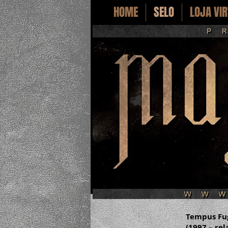
HOME
SELO
LOJA VI
Tempus Fug
(1997 –
rel