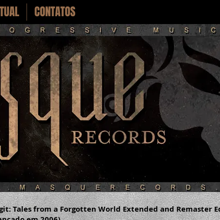
RTUAL
CONTATOS
it: Tales from a Forgotten World Extended and Remaster E
ançado em 2006)